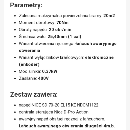
Parametry:
Zalecana maksymalna powierzchnia bramy:
20m2
Moment obrotowy:
70Nm
Obroty napędu:
20 obr/min
Średnica wału:
25,40mm (1 cal)
Wariant otwierania ręcznego:
łańcuch awaryjnego
otwierania
Wariant wyłączników krańcowych:
elektroniczne
(enkoder)
Moc silnika:
0,37kW
Zasilanie:
400V
Zestaw zawiera:
napęd NICE SD 70-20 EL15 KE NDCM1122
centrala sterująca Nice D-Pro Action
awaryjny napęd obsługi ręcznej z łańcuchem.
Łańcuch awaryjnego otwierania długości 4m.b.