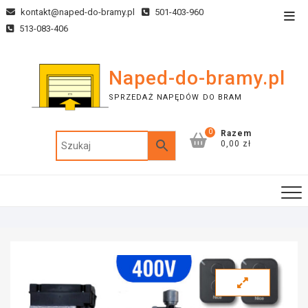
kontakt@naped-do-bramy.pl
501-403-960
513-083-406
Naped-do-bramy.pl
SPRZEDAŻ NAPĘDÓW DO BRAM
0
Razem
0,00 zł