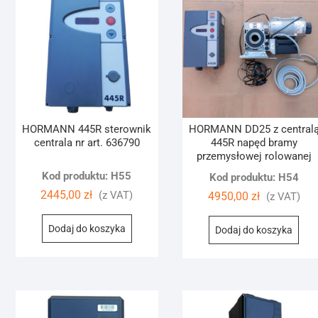
HORMANN 445R sterownik
HORMANN DD25 z central
centrala nr art. 636790
445R napęd bramy
przemysłowej rolowanej
Kod produktu: H55
Kod produktu: H54
2445,00
zł
(z VAT)
4950,00
zł
(z VAT)
Dodaj do koszyka
Dodaj do koszyka