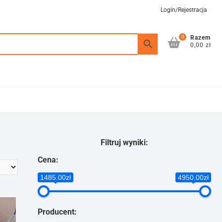
Login/Rejestracja
0
Razem
0,00 zł
Filtruj wyniki:
Cena:
1485.00zł
4950.00zł
Producent: