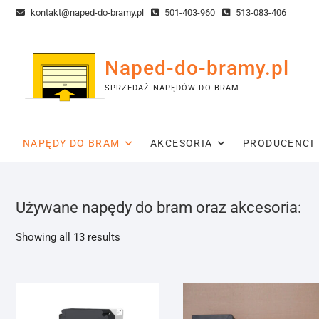
Skip
kontakt@naped-do-bramy.pl
501-403-960
513-083-406
to
content
Naped-do-bramy.pl
SPRZEDAŻ NAPĘDÓW DO BRAM
NAPĘDY DO BRAM
AKCESORIA
PRODUCENCI
Używane napędy do bram oraz akcesoria:
Sorted
Showing all 13 results
by
popularity