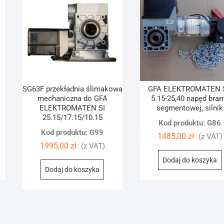
SG63F przekładnia ślimakowa
GFA ELEKTROMATEN 
mechaniczna do GFA
5.15-25,40 napęd bra
ELEKTROMATEN SI
segmentowej, silnik
25.15/17.15/10.15
Kod produktu: G86
Kod produktu: G99
1485,00
zł
(z VAT)
1995,00
zł
(z VAT)
Dodaj do koszyka
Dodaj do koszyka