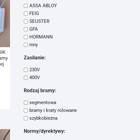
ASSA ABLOY
FEIG
SEUSTER
GFA
HORMANN
inny
SIK
Zasilanie:
ramy
ej
230V
400V
Rodzaj bramy:
segmentowa
bramy i kraty rolowane
szybkobieżna
Normy/dyrektywy: