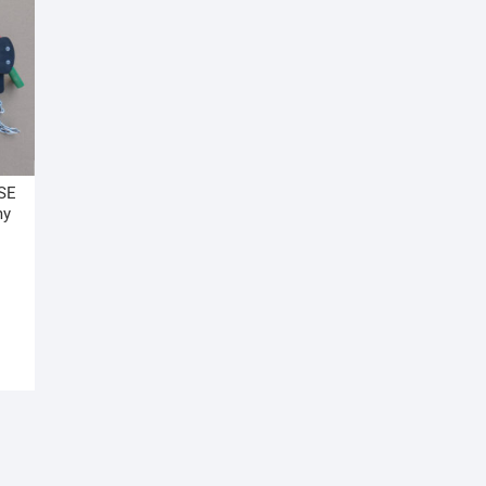
SE
my