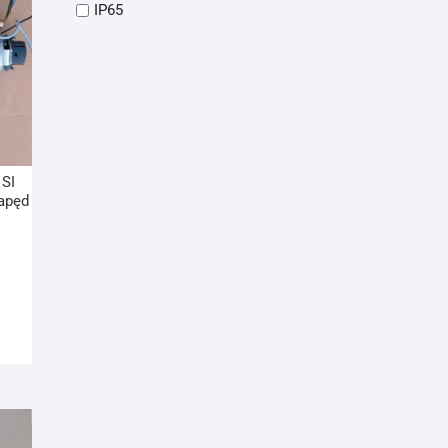
IP65
SI
apęd
j