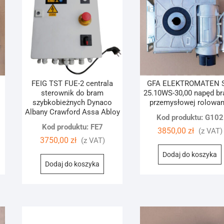
FEIG TST FUE-2 centrala
GFA ELEKTROMATEN 
sterownik do bram
25.10WS-30,00 napęd b
szybkobieżnych Dynaco
przemysłowej rolowan
Albany Crawford Assa Abloy
Kod produktu: G102
Kod produktu: FE7
3850,00
zł
(z VAT)
3750,00
zł
(z VAT)
Dodaj do koszyka
Dodaj do koszyka