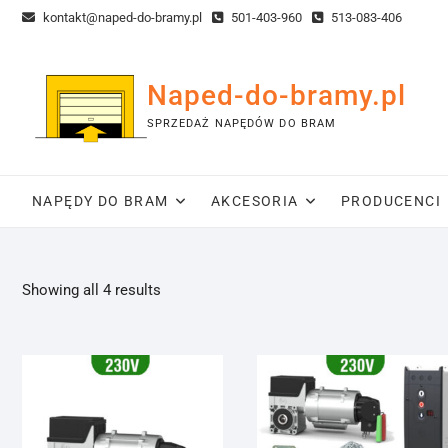
Skip
kontakt@naped-do-bramy.pl
501-403-960
513-083-406
to
content
Naped-do-bramy.pl
SPRZEDAŻ NAPĘDÓW DO BRAM
NAPĘDY DO BRAM
AKCESORIA
PRODUCENCI
Sorted
Showing all 4 results
by
popularity