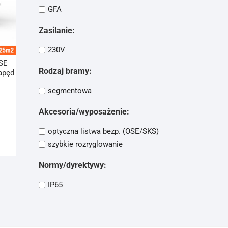
GFA
Zasilanie:
230V
SE
Rodzaj bramy:
apęd
j
segmentowa
Akcesoria/wyposażenie:
optyczna listwa bezp. (OSE/SKS)
szybkie rozryglowanie
Normy/dyrektywy:
IP65