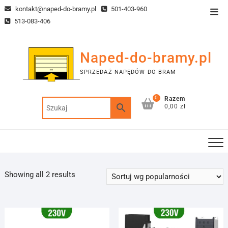
Skip
kontakt@naped-do-bramy.pl
501-403-960
Top
to
513-083-406
Men
content
Naped-do-bramy.pl
SPRZEDAŻ NAPĘDÓW DO BRAM
0
Razem
0,00 zł
Sorted
Showing all 2 results
by
popularity