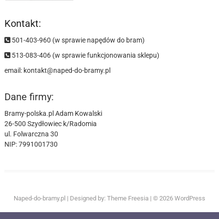
Kontakt:
501-403-960 (w sprawie napędów do bram)
513-083-406 (w sprawie funkcjonowania sklepu)
email:
kontakt@naped-do-bramy.pl
Dane firmy:
Bramy-polska.pl Adam Kowalski
26-500 Szydłowiec k/Radomia
ul. Folwarczna 30
NIP: 7991001730
GFA
NICE
CAME
MARANTEC
Naped-do-bramy.pl
| Designed by:
Theme Freesia
| © 2026
WordPress
ELEKTROMATEN
MFZ
OVITOR