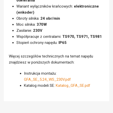
otwierania
Wariant wyłączników krańcowych:
elektroniczne
(enkoder)
Obroty silnika:
24 obr/min
Moc silnika:
370W
Zasilanie:
230V
Współpracuje z centralami:
TS970, TS971, TS981
Stopień ochrony napędu:
IP65
Więcej szczegółów technicznych na temat napędu
znajdziesz w poniższych dokumentach:
Instrukcja montażu:
GFA_SE_5.24_WS_230V.pdf
Katalog modeli SE:
Katalog_GFA_SE.pdf