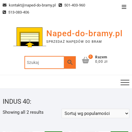
Skip
kontakt@naped-do-bramy.pl
501-403-960
Top
to
513-083-406
Men
content
Naped-do-bramy.pl
SPRZEDAŻ NAPĘDÓW DO BRAM
0
Razem
0,00 zł
INDUS 40:
Sorted
Showing all 2 results
by
popularity