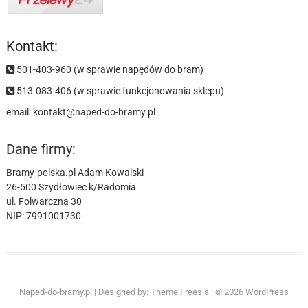
Kontakt:
501-403-960 (w sprawie napędów do bram)
513-083-406 (w sprawie funkcjonowania sklepu)
email:
kontakt@naped-do-bramy.pl
Dane firmy:
Bramy-polska.pl Adam Kowalski
26-500 Szydłowiec k/Radomia
ul. Folwarczna 30
NIP: 7991001730
GFA
NICE
CAME
MARANTEC
Naped-do-bramy.pl
| Designed by:
Theme Freesia
| © 2026
WordPress
ELEKTROMATEN
MFZ