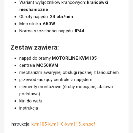
Wariant wyłączników krańcowych:
krańcówki
mechaniczne
Obroty napędu:
24 obr/min
Moc silnika:
650W
Norma szczelności napędu:
IP44
Zestaw zawiera:
napęd do bramy
MOTORLINE KVM105
centrala
MC50KVM
mechanizm awaryjnej obsługi ręcznej z łańcuchem
przewód łączący centrale z napędem
elementy montażowe (śruby mocujące, stalowa
podstawa)
klin do wału
instrukcja
Instrukcja:
kvm105-kvm110-kvm115_en.pdf