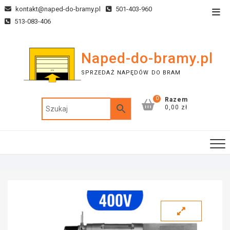
kontakt@naped-do-bramy.pl
501-403-960
513-083-406
Naped-do-bramy.pl
SPRZEDAŻ NAPĘDÓW DO BRAM
0
Razem
0,00 zł