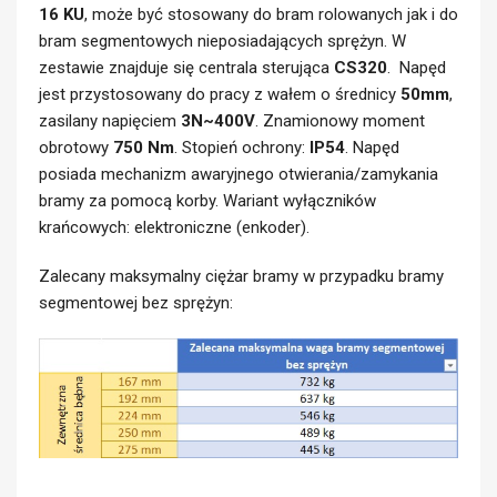
16 KU
, może być stosowany do bram rolowanych jak i do
bram segmentowych nieposiadających sprężyn. W
zestawie znajduje się centrala sterująca
CS320
. Napęd
jest przystosowany do pracy z wałem o średnicy
50mm
,
zasilany napięciem
3N~400V
. Znamionowy moment
obrotowy
750 Nm
. Stopień ochrony:
IP54
. Napęd
posiada mechanizm awaryjnego otwierania/zamykania
bramy za pomocą korby. Wariant wyłączników
krańcowych: elektroniczne (enkoder).
Zalecany maksymalny ciężar bramy w przypadku bramy
segmentowej bez sprężyn: