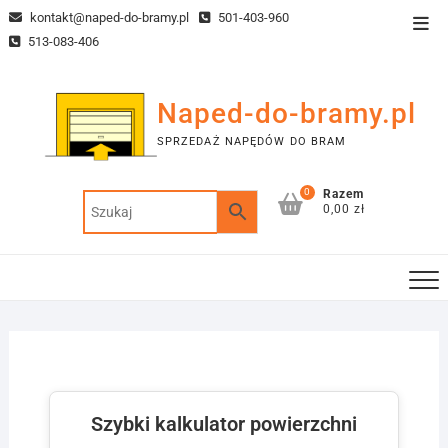
Skip
kontakt@naped-do-bramy.pl
501-403-960
Top
to
513-083-406
Men
content
Naped-do-bramy.pl
SPRZEDAŻ NAPĘDÓW DO BRAM
0
Razem
0,00 zł
Szybki kalkulator powierzchni