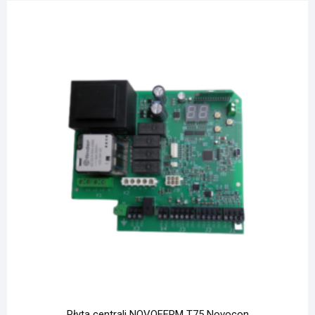
Płyta centrali NOVOFERM T75 Novocon