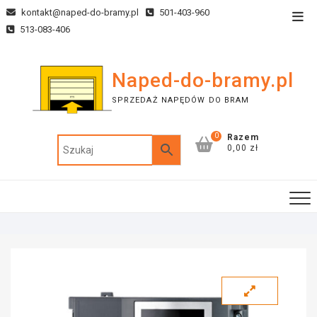
kontakt@naped-do-bramy.pl
501-403-960
513-083-406
Naped-do-bramy.pl
SPRZEDAŻ NAPĘDÓW DO BRAM
0
Razem
0,00 zł