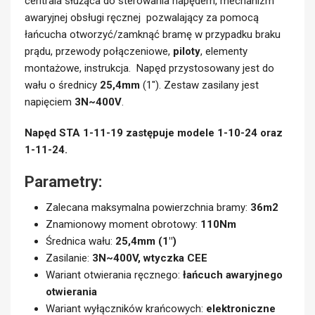
OPIS
Kompletny zestaw automatyki do bram segmentowych.
Zalecany do bram o maksymalnej powierzchni
36m2
. W
zestawie znajduje się: napęd do bramy
STA 1-11-19 KE
,
centrala służąca do sterowania napędem, mechanizm
awaryjnej obsługi ręcznej pozwalający za pomocą
łańcucha otworzyć/zamknąć bramę w przypadku braku
prądu, przewody połączeniowe,
piloty
, elementy
montażowe, instrukcja. Napęd przystosowany jest do
wału o średnicy
25,4mm
(1″). Zestaw zasilany jest
napięciem
3N~400V
.
Napęd STA 1-11-19 zastępuje modele 1-10-24 oraz
1-11-24.
Parametry: