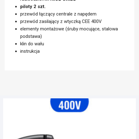
Zestaw zawiera:
napęd do bramy
Marantec STA 1-11-19 KE
centrala sterująca
NICE D-Pro Action
mechanizm awaryjnej obsługi ręcznej z łańcuchem
radioodbiornik
NICE OXIBD
piloty 2 szt.
przewód łączący centrale z napędem
przewód zasilający z wtyczką CEE 400V
elementy montażowe (śruby mocujące, stalowa
podstawa)
klin do wału
instrukcja