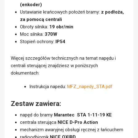
Zalecana maksymalna powierzchnia bramy:
36m2
Znamionowy moment obrotowy:
110Nm
Średnica wału:
25,4mm (1″)
Zasilanie:
3N~400V, wtyczka CEE
Wariant otwierania ręcznego:
łańcuch awaryjnego
otwierania
Wariant wyłączników krańcowych:
elektroniczne
(enkoder)
Ustawianie krańcowych położeń bramy:
z podłoża,
za pomocą centrali
Obroty silnika:
19 obr/min
Moc silnika:
370W
Stopień ochrony:
IP54
Więcej szczegółów technicznych na temat napędu i
centrali sterującej znajdziesz w poniższych
dokumentach:
Instrukcja napedu:
MFZ_napedy_STA.pdf