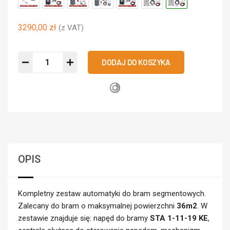
3290,00
zł
(z VAT)
DODAJ DO KOSZYKA
Metody dostawy:
28,00
zł
Kurier (płatne z góry):
34,00
zł
Kurier (za pobraniem):
Odbiór osobisty (26-500 Szydłowiec, Folwarczna
0,00
zł
30):