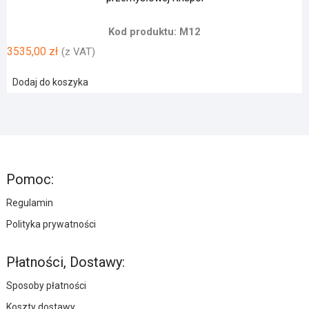
Marantec MFZ STA 1-10-24 KE OSE CS320 napęd bramy
przemysłowej Krispol
Kod produktu: M12
3535,00
zł
(z VAT)
Dodaj do koszyka
Pomoc: