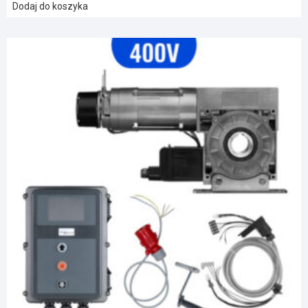
Marantec MFZ STA 1-10-24 KE napęd bramy przemysłowej
Krispol
Kod produktu: M9
2130,00
zł
(z VAT)
Dodaj do koszyka