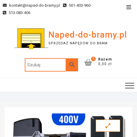
kontakt@naped-do-bramy.pl
501-403-960
513-083-406
Naped-do-bramy.pl
SPRZEDAŻ NAPĘDÓW DO BRAM
0
Razem
0,00 zł