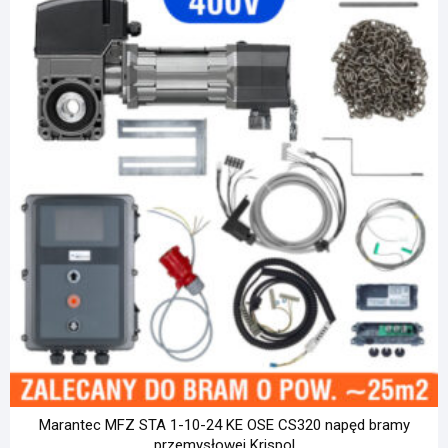
Kod produktu: M13
3495,00
zł
(z VAT)
Dodaj do koszyka