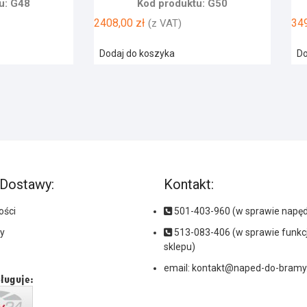
u: G48
Kod produktu: G50
2408,00
zł
34
(z VAT)
Dodaj do koszyka
Do
 Dostawy:
Kontakt:
ości
501-403-960 (w sprawie napę
y
513-083-406 (w sprawie funk
sklepu)
email:
kontakt@naped-do-bramy.