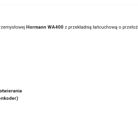
przemysłowej
Hormann WA400
z przekładnią łańcuchową o przełoże
otwierania
enkoder)