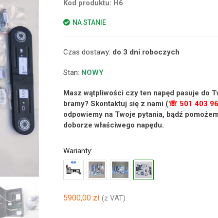
Kod produktu:
H6
NA STANIE
Czas dostawy:
do 3 dni roboczych
Stan:
NOWY
Masz wątpliwości czy ten napęd pasuje do T
bramy? Skontaktuj się z nami (
☏ 501 403 9
odpowiemy na Twoje pytania, bądź pomożem
doborze właściwego napędu.
Warianty:
5900,00
zł
(z VAT)