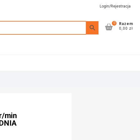
Login/Rejestracja
0
Razem
0,00 zł
r/min
ADNIA