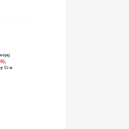
wojej
60
),
y Ci w