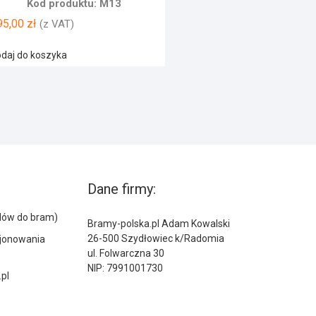
Kod produktu: M13
95,00
zł
(z VAT)
daj do koszyka
Dane firmy:
dów do bram)
Bramy-polska.pl Adam Kowalski
26-500 Szydłowiec k/Radomia
cjonowania
ul. Folwarczna 30
NIP: 7991001730
pl