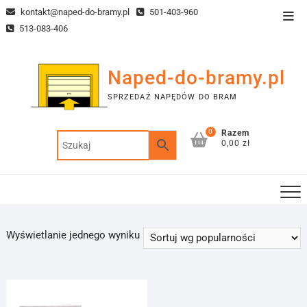
Skip
kontakt@naped-do-bramy.pl
501-403-960
Top
to
513-083-406
Men
content
Naped-do-bramy.pl
SPRZEDAŻ NAPĘDÓW DO BRAM
0
Razem
0,00 zł
Wyświetlanie jednego wyniku